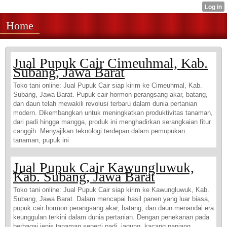
Home
Jual Pupuk Cair Cimeuhmal, Kab.
Subang, Jawa Barat
Toko tani online: Jual Pupuk Cair siap kirim ke Cimeuhmal, Kab.
Subang, Jawa Barat. Pupuk cair hormon perangsang akar, batang,
dan daun telah mewakili revolusi terbaru dalam dunia pertanian
modern. Dikembangkan untuk meningkatkan produktivitas tanaman,
dari padi hingga mangga, produk ini menghadirkan serangkaian fitur
canggih. Menyajikan teknologi terdepan dalam pemupukan
tanaman, pupuk ini
Jual Pupuk Cair Kawungluwuk,
Kab. Subang, Jawa Barat
Toko tani online: Jual Pupuk Cair siap kirim ke Kawungluwuk, Kab.
Subang, Jawa Barat. Dalam mencapai hasil panen yang luar biasa,
pupuk cair hormon perangsang akar, batang, dan daun menandai era
keunggulan terkini dalam dunia pertanian. Dengan penekanan pada
berbagai jenis tanaman seperti padi, jagung, kacang panjang,